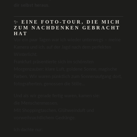
dir selbst heraus.
✨
EINE FOTO-TOUR, DIE MICH
ZUM NACHDENKEN GEBRACHT
HAT
Vor ein paar Tagen war ich wieder unterwegs – meine
Kamera und ich, auf der Jagd nach dem perfekten
Winterlicht.
Frankfurt präsentierte sich im schönsten
Morgenzauber: klare Luft, goldene Sonne, magische
Farben. Wir waren pünktlich zum Sonnenaufgang dort,
fotografierten, genossen die Stille…
Und als wir gerade fertig waren, kamen sie:
die Menschenmassen.
Mit Shoppingtaschen, Glühweinduft und
vorweihnachtlichem Gedränge.
Ich dachte nur: