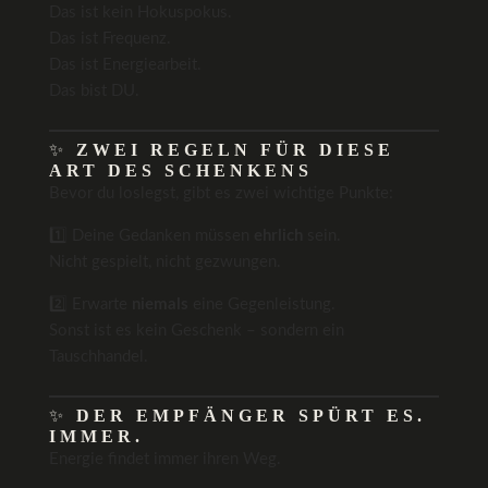
Das ist kein Hokuspokus.
Das ist Frequenz.
Das ist Energiearbeit.
Das bist DU.
✨
ZWEI REGELN FÜR DIESE
ART DES SCHENKENS
Bevor du loslegst, gibt es zwei wichtige Punkte:
1️⃣ Deine Gedanken müssen
ehrlich
sein.
Nicht gespielt, nicht gezwungen.
2️⃣ Erwarte
niemals
eine Gegenleistung.
Sonst ist es kein Geschenk – sondern ein
Tauschhandel.
✨
DER EMPFÄNGER SPÜRT ES.
IMMER.
Energie findet immer ihren Weg.