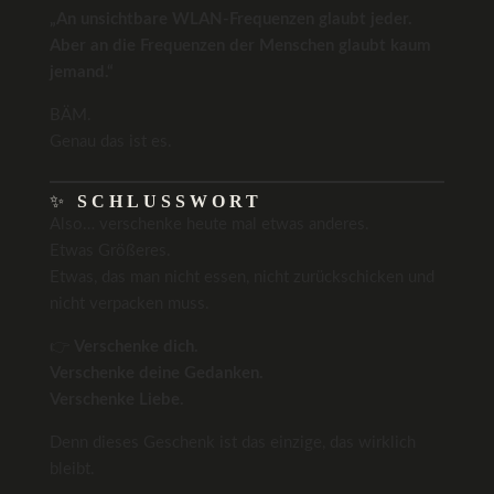
„An unsichtbare WLAN-Frequenzen glaubt jeder.
Aber an die Frequenzen der Menschen glaubt kaum
jemand.“
BÄM.
Genau das ist es.
✨
SCHLUSSWORT
Also… verschenke heute mal etwas anderes.
Etwas Größeres.
Etwas, das man nicht essen, nicht zurückschicken und
nicht verpacken muss.
👉
Verschenke dich.
Verschenke deine Gedanken.
Verschenke Liebe.
Denn dieses Geschenk ist das einzige, das wirklich
bleibt.