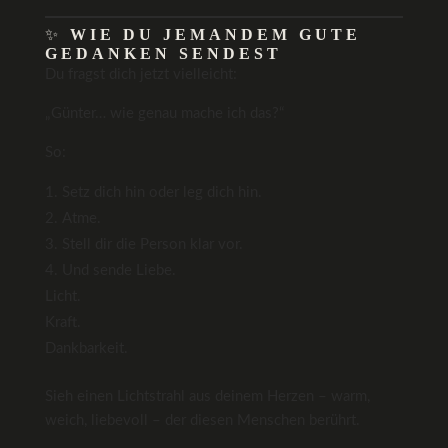
✨
WIE DU JEMANDEM GUTE
GEDANKEN SENDEST
Du fragst dich jetzt vielleicht:
„Günter… wie genau mache ich das?“
So:
Setz dich hin oder leg dich hin.
Atme.
Stell dir die Person klar vor.
Und sende Liebe.
Licht.
Kraft.
Dankbarkeit.
Sieh einen Lichtstrahl aus deinem Herzen – warm,
weich, liebevoll – der diesen Menschen berührt.