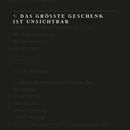
Sondern jetzt. Sofort.
✨
DAS GRÖSSTE GESCHENK I
ST UNSICHTBAR
Gibt es ein größeres Geschenk als Liebe?
Als echte Zuneigung?
Als Dankbarkeit?
Als Fürsorge?
Ich sage: Nein.
Und das Schönste?
👉
Dieses Geschenk kannst du jeden Tag
verschicken.
Ohne Warten.
Ohne Kosten.
Ohne Verpackung.
Ohne Erwartung.
Und definitiv ganz ohne DHL-Trackingnummer. 😉