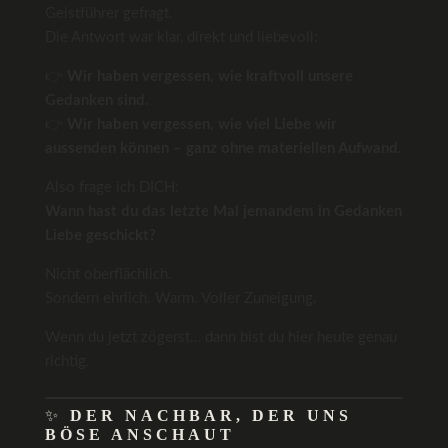
Geistführer gefragt.
Die Antwort war klar, direkt und liebevoll:
👉
Wir haben vergessen, wie kraftvoll unsere
Gedanken sind.
👉
Wir haben vergessen, wie viel Liebe wir
aussenden können – ganz ohne materiellen Aufwand.
Also frage ich DICH:
Wann hast du das letzte Mal jemandem in Gedanken
Liebe geschickt?
Nicht oberflächlich.
Sondern ehrlich. Warm. Voller Zuneigung.
Wenn du jetzt zögerst… dann bist du hier heute genau
richtig.
✨
DER NACHBAR, DER UNS
BÖSE ANSCHAUT