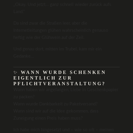
„Okay. Und jetzt… ganz schnell wieder zurück aufs
Land.“
Da sind zwar die Straßen leer, aber die
Internetleitungen glühen wahrscheinlich genauso
heftig wie der Glühwein auf der Zeil.
Und genau dort, mitten im Trubel, kam mir ein
Gedanke…
✨
WANN WURDE SCHENKEN
EIGENTLICH ZUR
PFLICHTVERANSTALTUNG?
Wann haben wir angefangen, Liebe in Geschenkpapier
zu packen?
Wann wurde Dankbarkeit zu Paketversand?
Wann sind wir auf die Idee gekommen, dass
Zuneigung einen Preis haben muss?
Ich habe mich hingesetzt und – wie so oft – meinen