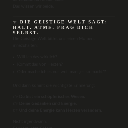
Das wissen wir beide.
✨
DIE GEISTIGE WELT SAGT:
HALT. ATME. FRAG DICH
SELBST.
Die Geistige Welt bittet uns, einen Moment
innezuhalten:
Will ich das wirklich?
Kommt das von Herzen?
Oder mache ich es nur, weil man „es so macht“?
Und dann kommt die wichtigste Erinnerung:
👉
Du bist ein schöpferisches Wesen.
👉
Deine Gedanken sind Energie.
👉
Und deine Energie kann Herzen verändern.
Nicht irgendwann.