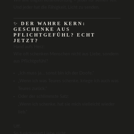
Wir alle tragen Verantwortung – jeder für seinen Teil.
Und jeder hat die Fähigkeit, Licht zu senden.
✨
DER WAHRE KERN:
GESCHENKE AUS
PFLICHTGEFÜHL? ECHT
JETZT?
Hand aufs Herz:
Wie oft schenken Menschen nicht aus Liebe, sondern
aus Pflichtgefühl?
„Ich muss ja… sonst bin ich der Doofe.“
„Wenn ich was Teures schenke, kriege ich auch was
Teures zurück.“
Oder der schlimmste Satz:
„Wenn ich schenke, hat sie mich vielleicht wieder
lieb.“
Uff.
So funktioniert Liebe nicht.