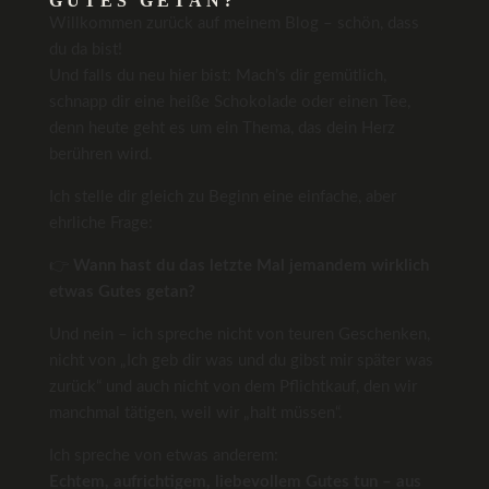
GUTES GETAN?
Willkommen zurück auf meinem Blog – schön, dass
du da bist!
Und falls du neu hier bist: Mach’s dir gemütlich,
schnapp dir eine heiße Schokolade oder einen Tee,
denn heute geht es um ein Thema, das dein Herz
berühren wird.
Ich stelle dir gleich zu Beginn eine einfache, aber
ehrliche Frage:
👉
Wann hast du das letzte Mal jemandem wirklich
etwas Gutes getan?
Und nein – ich spreche nicht von teuren Geschenken,
nicht von „Ich geb dir was und du gibst mir später was
zurück“ und auch nicht von dem Pflichtkauf, den wir
manchmal tätigen, weil wir „halt müssen“.
Ich spreche von etwas anderem:
Echtem, aufrichtigem, liebevollem Gutes tun – aus