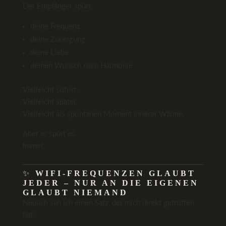
Der Empfänger spürt:
deine Frequenz
deine Zuneigung
deine Liebe
deinen Wunsch nach Harmonie
Vielleicht sofort.
Vielleicht später.
Vielleicht als spontanen Moment innerer Wärme.
Aber er spürt es.
Immer.
✨
WIFI-FREQUENZEN GLAUBT
JEDER – NUR AN DIE EIGENEN
GLAUBT NIEMAND
Neulich sah ich einen Satz, der mich direkt getroffen
hat: