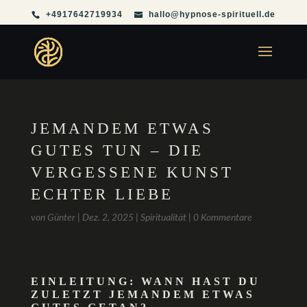
+4917642719934
hallo@hypnose-spirituell.de
JEMANDEM ETWAS
GUTES TUN – DIE
VERGESSENE KUNST
ECHTER LIEBE
von
Günter
|
Dez. 2, 2025
|
Spiritualität
|
0 Kommentare
EINLEITUNG: WANN HAST DU
ZULETZT JEMANDEM ETWAS