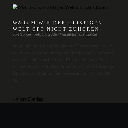
WARUM WIR DER GEISTIGEN
WELT OFT NICHT ZUHÖREN
von
Günter
|
Feb. 17, 2026
|
Medialität
,
Spiritualität
heute möchte ich mit dir über ein Thema sprechen, das
mir in meiner Arbeit immer wieder begegnet – und das
wahrscheinlich auch du aus deinem eigenen Leben
kennst. Stell dir folgende Situation vor: Es ist Samstag.
Du hast dir vorgenommen, entspannt durch die Stadt
zu...
« Ältere Einträge