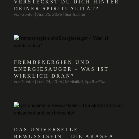
VERSTECKST DU DICH HINTER
DEINER SPIRITUALITÄT?
von
Günter
|
Apr. 25, 2026
|
Spiritualität
FREMDENERGIEN UND
ENERGIESAUGER – WAS IST
WIRKLICH DRAN?
von
Günter
|
Feb. 24, 2026
|
Medialität
,
Spiritualität
DAS UNIVERSELLE
BEWUSSTSEIN – DIE AKASHA