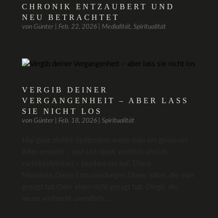
CHRONIK ENTZAUBERT UND
NEU BETRACHTET
von
Günter
|
Feb. 22, 2026
|
Medialität
,
Spiritualität
VERGIB DEINER
VERGANGENHEIT – ABER LASS
SIE NICHT LOS
von
Günter
|
Feb. 18, 2026
|
Spiritualität
Mal ganz ehrlich:Spätestens wenn man ein gewisses
Alter erreicht – und sich traut, wirklich ehrlich
zurückzublicken – tauchen sie auf. Diese
Momente.Diese Entscheidungen.Diese Sätze, die man
gesagt hat.Oder eben nicht gesagt hat. Dinge, die
heute vielleicht unendlich...