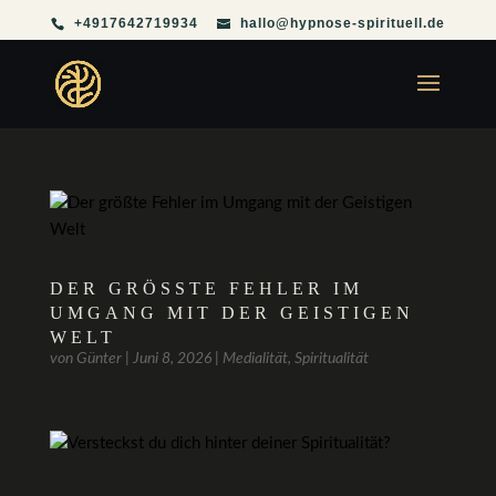
+4917642719934
hallo@hypnose-spirituell.de
DER GRÖSSTE FEHLER IM U
MGANG MIT DER GEISTIGEN W
ELT
von
Günter
|
Juni 8, 2026
|
Medialität
,
Spiritualität